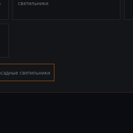
а
светильники
м
садные светильники