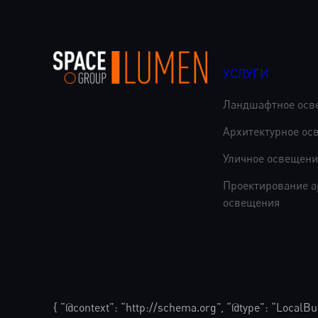
УСЛУГИ
Ландшафтное осв
Архитектурное ос
Уличное освещени
Проектирование а
освещения
{ “@context”: “http://schema.org”, “@type”: “LocalB