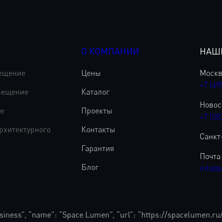
О КОМПАНИИ
НАШ
ещение
Цены
Москва
+7 (49
вещение
Каталог
Новоси
е
Проекты
+7 (38
рхитектурного
Контакты
Санкт-
Гарантия
Почта
Блог
info@
usiness”, “name”: “Space Lumen”, “url”: “https://spacelumen.ru