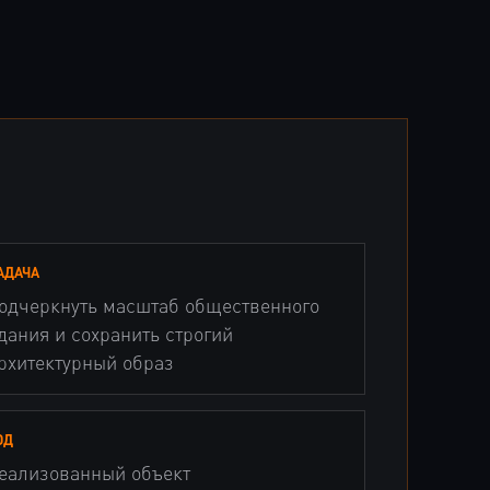
АДАЧА
одчеркнуть масштаб общественного
дания и сохранить строгий
рхитектурный образ
ОД
еализованный объект