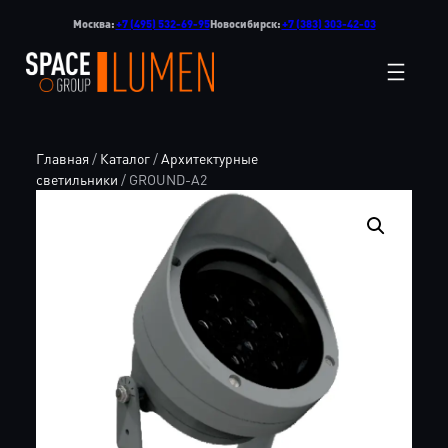
Перейти
Москва:
+7 (495) 532-69-95
Новосибирск:
+7 (383) 303-42-03
к
содержимому
Главная
/
Каталог
/
Архитектурные
светильники
/ GROUND-A2