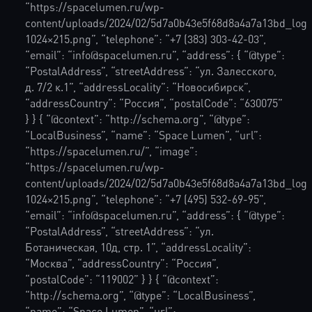
“https://spacelumen.ru/wp-
content/uploads/2024/02/5d7a0b43e5f68d8a4a7a13bd_lo
1024×215.png”, “telephone”: “+7 (383) 303-42-03”,
“email”: “info@spacelumen.ru”, “address”: { “@type”:
“PostalAddress”, “streetAddress”: “ул. Залесского,
д. 7/2 к.1”, “addressLocality”: “Новосибирск”,
“addressCountry”: “Россия”, “postalCode”: “630075”
} } { “@context”: “http://schema.org”, “@type”:
“LocalBusiness”, “name”: “Space Lumen”, “url”:
“https://spacelumen.ru/”, “image”:
“https://spacelumen.ru/wp-
content/uploads/2024/02/5d7a0b43e5f68d8a4a7a13bd_lo
1024×215.png”, “telephone”: “+7 (495) 532-69-95”,
“email”: “info@spacelumen.ru”, “address”: { “@type”:
“PostalAddress”, “streetAddress”: “ул.
Ботаническая, 10д, стр. 1”, “addressLocality”:
“Москва”, “addressCountry”: “Россия”,
“postalCode”: “119002” } } { “@context”:
“http://schema.org”, “@type”: “LocalBusiness”,
“name”: “Space Lumen”, “url”: