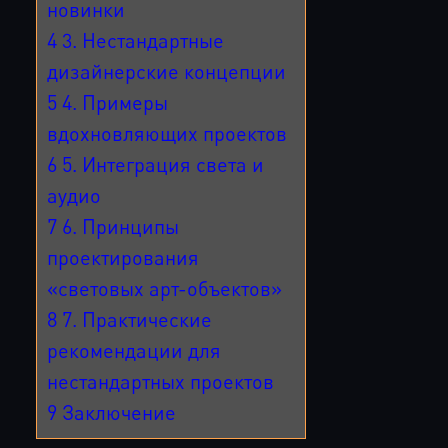
новинки
4
3. Нестандартные
дизайнерские концепции
5
4. Примеры
вдохновляющих проектов
6
5. Интеграция света и
аудио
7
6. Принципы
проектирования
«световых арт-объектов»
8
7. Практические
рекомендации для
нестандартных проектов
9
Заключение