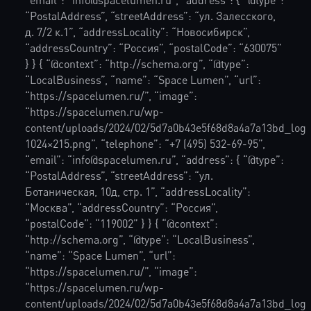
“PostalAddress”, “streetAddress”: “ул. Залесского,
д. 7/2 к.1”, “addressLocality”: “Новосибирск”,
“addressCountry”: “Россия”, “postalCode”: “630075”
} } { “@context”: “http://schema.org”, “@type”:
“LocalBusiness”, “name”: “Space Lumen”, “url”:
“https://spacelumen.ru/”, “image”:
“https://spacelumen.ru/wp-
content/uploads/2024/02/5d7a0b43e5f68d8a4a7a13bd_lo
1024×215.png”, “telephone”: “+7 (495) 532-69-95”,
“email”: “info@spacelumen.ru”, “address”: { “@type”:
“PostalAddress”, “streetAddress”: “ул.
Ботаническая, 10д, стр. 1”, “addressLocality”:
“Москва”, “addressCountry”: “Россия”,
“postalCode”: “119002” } } { “@context”:
“http://schema.org”, “@type”: “LocalBusiness”,
“name”: “Space Lumen”, “url”:
“https://spacelumen.ru/”, “image”:
“https://spacelumen.ru/wp-
content/uploads/2024/02/5d7a0b43e5f68d8a4a7a13bd_lo