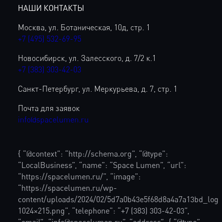
НАШИ КОНТАКТЫ
Москва, ул. Ботаническая, 10д, стр. 1
+7 (495) 532-69-95
Новосибирск, ул. Залесского, д. 7/2 к.1
+7 (383) 303-42-03
Санкт-Петербург, ул. Меркурьева, д. 7, стр. 1
Почта для заявок
info@spacelumen.ru
{ “@context”: “http://schema.org”, “@type”:
“LocalBusiness”, “name”: “Space Lumen”, “url”:
“https://spacelumen.ru/”, “image”:
“https://spacelumen.ru/wp-
content/uploads/2024/02/5d7a0b43e5f68d8a4a7a13bd_lo
1024×215.png”, “telephone”: “+7 (383) 303-42-03”,
“email”: “info@spacelumen.ru”, “address”: { “@type”: